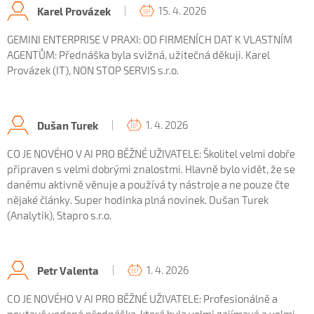
15. 4. 2026
Karel Provázek
GEMINI ENTERPRISE V PRAXI: OD FIRMENÍCH DAT K VLASTNÍM
AGENTŮM: Přednáška byla svižná, užitečná děkuji. Karel
Provázek (IT), NON STOP SERVIS s.r.o.
1. 4. 2026
Dušan Turek
CO JE NOVÉHO V AI PRO BĚŽNÉ UŽIVATELE: Školitel velmi dobře
připraven s velmi dobrými znalostmi. Hlavně bylo vidět, že se
danému aktivně věnuje a používá ty nástroje a ne pouze čte
nějaké články. Super hodinka plná novinek. Dušan Turek
(Analytik), Stapro s.r.o.
1. 4. 2026
Petr Valenta
CO JE NOVÉHO V AI PRO BĚŽNÉ UŽIVATELE: Profesionálně a