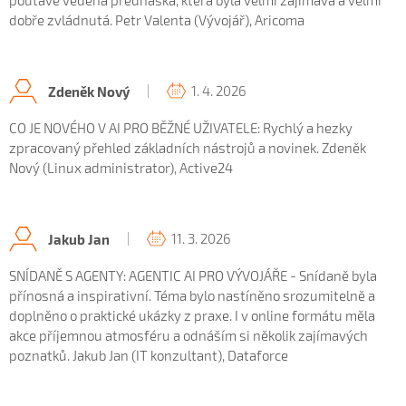
poutavě vedená přednáška, která byla velmi zajímavá a velmi
dobře zvládnutá. Petr Valenta (Vývojář), Aricoma
1. 4. 2026
Zdeněk Nový
CO JE NOVÉHO V AI PRO BĚŽNÉ UŽIVATELE: Rychlý a hezky
zpracovaný přehled základních nástrojů a novinek. Zdeněk
Nový (Linux administrator), Active24
11. 3. 2026
Jakub Jan
SNÍDANĚ S AGENTY: AGENTIC AI PRO VÝVOJÁŘE - Snídaně byla
přínosná a inspirativní. Téma bylo nastíněno srozumitelně a
doplněno o praktické ukázky z praxe. I v online formátu měla
akce příjemnou atmosféru a odnáším si několik zajímavých
poznatků. Jakub Jan (IT konzultant), Dataforce