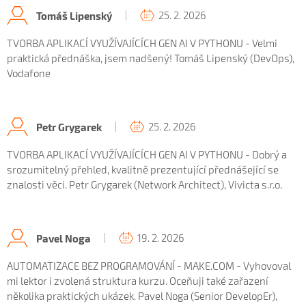
25. 2. 2026
Tomáš Lipenský
TVORBA APLIKACÍ VYUŽÍVAJÍCÍCH GEN AI V PYTHONU - Velmi
praktická přednáška, jsem nadšený! Tomáš Lipenský (DevOps),
Vodafone
25. 2. 2026
Petr Grygarek
TVORBA APLIKACÍ VYUŽÍVAJÍCÍCH GEN AI V PYTHONU - Dobrý a
srozumitelný přehled, kvalitně prezentující přednášející se
znalosti věci. Petr Grygarek (Network Architect), Vivicta s.r.o.
19. 2. 2026
Pavel Noga
AUTOMATIZACE BEZ PROGRAMOVÁNÍ - MAKE.COM - Vyhovoval
mi lektor i zvolená struktura kurzu. Oceňuji také zařazení
několika praktických ukázek. Pavel Noga (Senior DevelopEr),