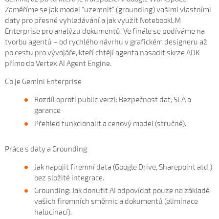
Zaměříme se jak model "uzemnit" (grounding) vašimi vlastními
daty pro přesné vyhledávání a jak využít NotebookLM
Enterprise pro analýzu dokumentů. Ve finále se podíváme na
tvorbu agentů – od rychlého návrhu v grafickém designeru až
po cestu pro vývojáře, kteří chtějí agenta nasadit skrze ADK
přímo do Vertex AI Agent Engine.
Co je Gemini Enterprise
Rozdíl oproti public verzi: Bezpečnost dat, SLA a
garance
Přehled funkcionalit a cenový model (stručně).
Práce s daty a Grounding
Jak napojit firemní data (Google Drive, Sharepoint atd.)
bez složité integrace.
Grounding: Jak donutit AI odpovídat pouze na základě
vašich firemních směrnic a dokumentů (eliminace
halucinací).