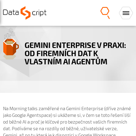
GEMINI ENTERPRISE V PRAXI:
OD FIREMNÍCH DAT K
VLASTNÍM AI AGENTŮM
Na Morning talks zaměřené na Gemini Enterprise (dříve známé
jako Google Agentspace) si ukážeme si, v čem se toto řešení liší
od běžné AI a proč je klíčové pro bezpečnost vašich firemních
dat. Podíváme se na rozdíly od běžné, uživatelské verze,
Gemini, až po tu která je k dispozici v Google Workspace.