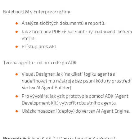
NotebookLM v Enterprise režimu
Analýza složitých dokumentů a reportů.
Jak z hromady PDF získat souhrny a odpovědi během
vteřin.
Přístup přes API
Tvorba agentu - od no-code po ADK
Visual Designer: Jak "naklikat" logiku agenta a
nadefinovat mu nástroje bez psaní kódu (v prostředí
Vertex AI Agent Builder)
Pro vývojáře: Jak vzít prototyp a pomocí ADK (Agent
Development Kit) vytvořit robustního agenta.
Ukázka nasazení (deploy) do Vertex AI Agent Engine.
Prezentující
: Ivan Kutil (CTO & co-founder AppSatori)