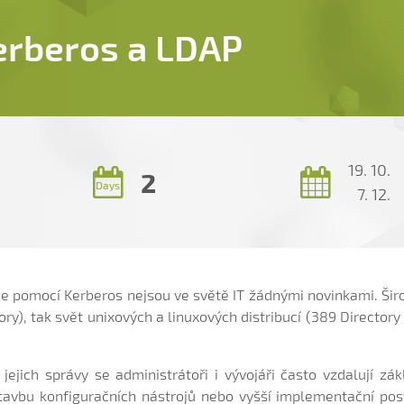
erberos a LDAP
19. 10.
2
Days
7. 12.
e pomocí Kerberos nejsou ve světě IT žádnými novinkami. Širo
ry), tak svět unixových a linuxových distribucí (389 Director
a jejich správy se administrátoři i vývojáři často vzdalují z
tavbu konfiguračních nástrojů nebo vyšší implementační post