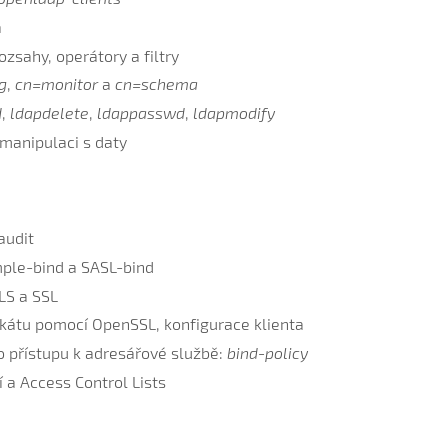
a
ozsahy, operátory a filtry
g
,
cn=monitor
a
cn=schema
d
,
ldapdelete
,
ldappasswd
,
ldapmodify
 manipulaci s daty
audit
mple-bind a SASL-bind
LS a SSL
fikátu pomocí OpenSSL, konfigurace klienta
ho přístupu k adresářové službě:
bind-policy
 a Access Control Lists