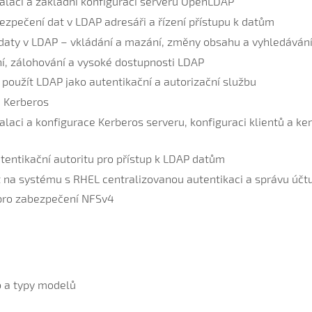
alaci a základní konfiguraci serveru OpenLDAP
zpečení dat v LDAP adresáři a řízení přístupu k datům
daty v LDAP – vkládání a mazání, změny obsahu a vyhledáván
ní, zálohování a vysoké dostupnosti LDAP
 použít LDAP jako autentikační a autorizační službu
 Kerberos
alaci a konfigurace Kerberos serveru, konfiguraci klientů a ke
tentikační autoritu pro přístup k LDAP datům
t na systému s RHEL centralizovanou autentikaci a správu účt
pro zabezpečení NFSv4
 a typy modelů