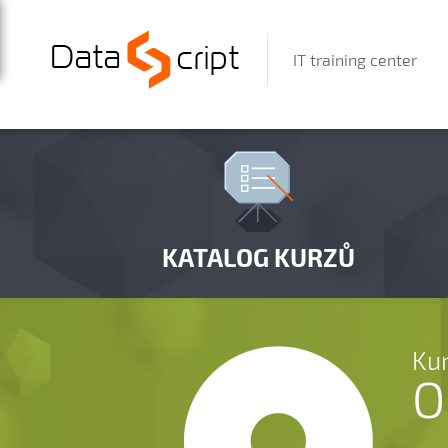
IT training center
KATALOG KURZŮ
Kur
O