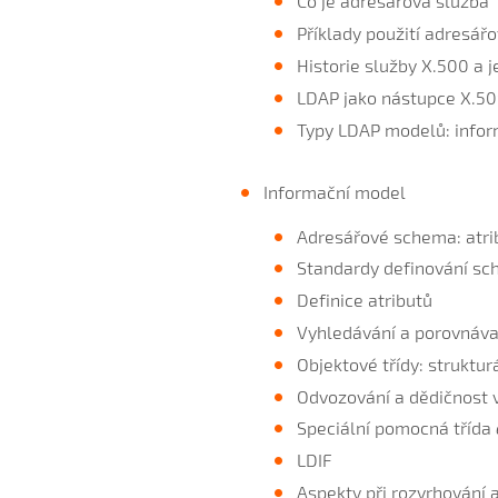
Co je adresářová služba
Příklady použití adresář
Historie služby X.500 a je
LDAP jako nástupce X.5
Typy LDAP modelů: infor
Informační model
Adresářové schema: atribu
Standardy definování s
Definice atributů
Vyhledávání a porovnávac
Objektové třídy: struktu
Odvozování a dědičnost v
Speciální pomocná třída
LDIF
Aspekty při rozvrhování 