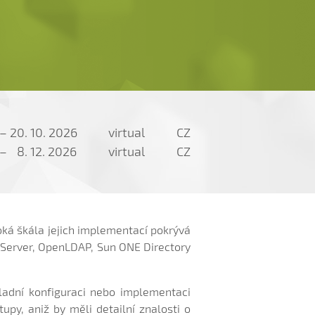
–
20. 10. 2026
virtual
CZ
–
8. 12. 2026
virtual
CZ
ká škála jejich implementací pokrývá
y Server, OpenLDAP, Sun ONE Directory
ákladní konfiguraci nebo implementaci
upy, aniž by měli detailní znalosti o