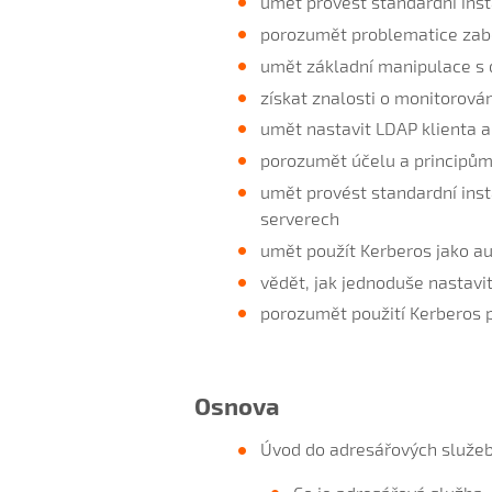
umět provést standardní inst
porozumět problematice zabe
umět základní manipulace s 
získat znalosti o monitorová
umět nastavit LDAP klienta a
porozumět účelu a principům
umět provést standardní inst
serverech
umět použít Kerberos jako au
vědět, jak jednoduše nastavi
porozumět použití Kerberos 
Osnova
Úvod do adresářových služeb