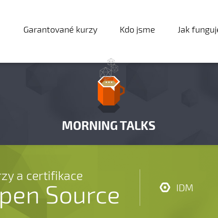
Garantované kurzy
Kdo jsme
Jak fungu
MORNING TALKS
zy a certifikace
pen Source
IDM