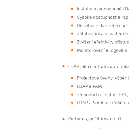
Instalace jednoduché LD
Vysoká dostupnost a rep
Distribuce dat:
refereall
Zálohování a
disaster re
Zvýšení efektivity přístu
Monitorování a logování
LDAP jako centrální autentika
Projektové úvahy: výběr 
LDAP a PAM
Jednoduchá cesta: LDAP
LDAP a
Samba:
krátké na
Kerberos, počítáme do tří