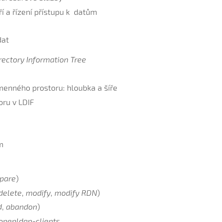
í a řízení přístupu k datům
dat
rectory Information Tree
menného prostoru: hloubka a šíře
oru v LDIF
m
pare
)
delete
,
modify
,
modify RDN
)
d
,
abandon
)
openldap-clients