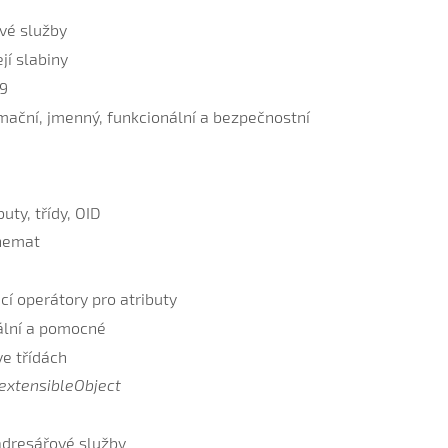
ové služby
jí slabiny
09
mační, jmenný, funkcionální a bezpečnostní
ty, třídy, OID
chemat
í operátory pro atributy
rální a pomocné
e třídách
extensibleObject
adresářové služby