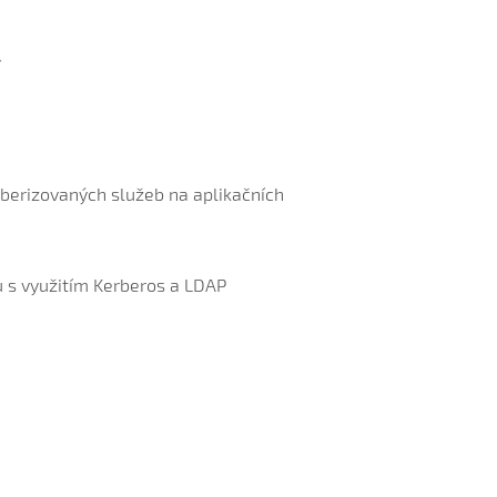
í
rberizovaných služeb na aplikačních
u s využitím Kerberos a LDAP