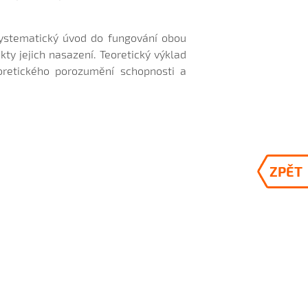
systematický úvod do fungování obou
ty jejich nasazení. Teoretický výklad
oretického porozumění schopnosti a
ZPĚT