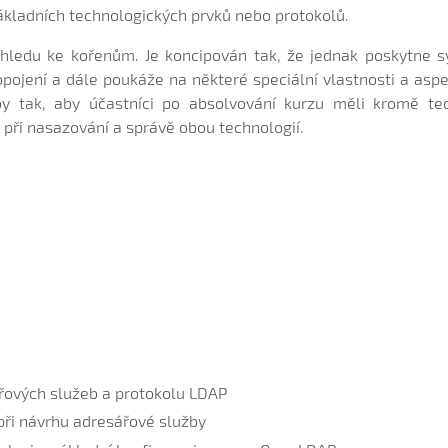
kladních technologických prvků nebo protokolů.
ohledu ke kořenům. Je koncipován tak, že jednak poskytne 
pojení a dále poukáže na některé speciální vlastnosti a aspek
aby tak, aby účastníci po absolvování kurzu měli kromě te
při nasazování a správě obou technologií.
řových služeb a protokolu LDAP
 při návrhu adresářové služby