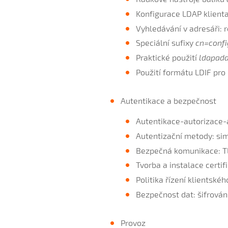
Konfigurace LDAP klient
Vyhledávání v adresáři: r
Speciální sufixy
cn=confi
Praktické použití
ldapad
Použití formátu LDIF pro
Autentikace a bezpečnost
Autentikace-autorizace-
Autentizační metody: si
Bezpečná komunikace: T
Tvorba a instalace certi
Politika řízení klientské
Bezpečnost dat: šifrování
Provoz