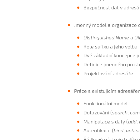
Bezpečnost dat v adresář
Jmenný model a organizace 
Distinguished Name
a
Di
Role sufixu a jeho volba
Dvě základní koncepce j
Definice jmenného prost
Projektování adresáře
Práce s existujícím adresáře
Funkcionální model
Dotazování (
search
,
com
Manipulace s daty (
add
,
Autentikace (
bind
,
unbin
Řádkové nástroje balíku