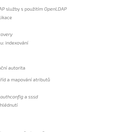
AP služby s použitím
OpenLDAP
likace
covery
pu: indexování
ční autorita
tříd a mapování atributů
,
authconfig
a
sssd
hlédnutí