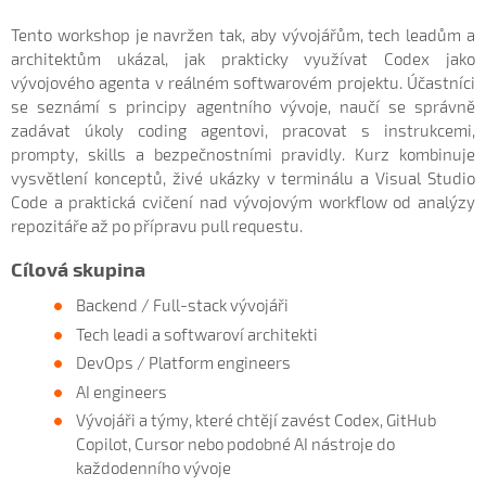
Tento workshop je navržen tak, aby vývojářům, tech leadům a
architektům ukázal, jak prakticky využívat Codex jako
vývojového agenta v reálném softwarovém projektu. Účastníci
se seznámí s principy agentního vývoje, naučí se správně
zadávat úkoly coding agentovi, pracovat s instrukcemi,
prompty, skills a bezpečnostními pravidly. Kurz kombinuje
vysvětlení konceptů, živé ukázky v terminálu a Visual Studio
Code a praktická cvičení nad vývojovým workflow od analýzy
repozitáře až po přípravu pull requestu.
Cílová skupina
Backend / Full-stack vývojáři
Tech leadi a softwaroví architekti
DevOps / Platform engineers
AI engineers
Vývojáři a týmy, které chtějí zavést Codex, GitHub
Copilot, Cursor nebo podobné AI nástroje do
každodenního vývoje