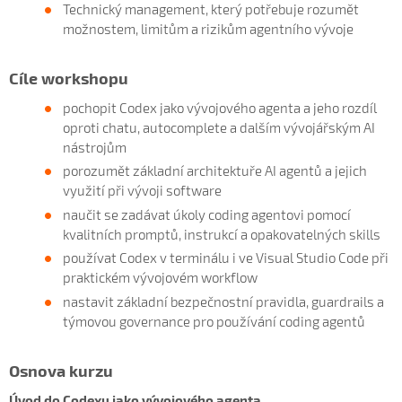
Technický management, který potřebuje rozumět
možnostem, limitům a rizikům agentního vývoje
Cíle workshopu
pochopit Codex jako vývojového agenta a jeho rozdíl
oproti chatu, autocomplete a dalším vývojářským AI
nástrojům
porozumět základní architektuře AI agentů a jejich
využití při vývoji software
naučit se zadávat úkoly coding agentovi pomocí
kvalitních promptů, instrukcí a opakovatelných skills
používat Codex v terminálu i ve Visual Studio Code při
praktickém vývojovém workflow
nastavit základní bezpečnostní pravidla, guardrails a
týmovou governance pro používání coding agentů
Osnova kurzu
Úvod do Codexu jako vývojového agenta