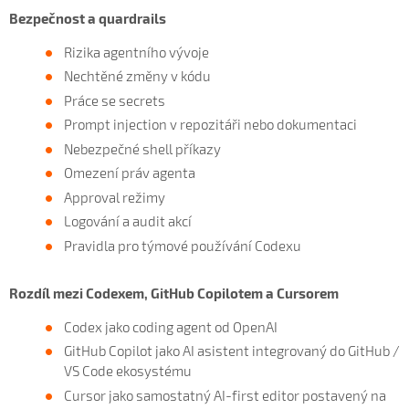
Bezpečnost a quardrails
Rizika agentního vývoje
Nechtěné změny v kódu
Práce se secrets
Prompt injection v repozitáři nebo dokumentaci
Nebezpečné shell příkazy
Omezení práv agenta
Approval režimy
Logování a audit akcí
Pravidla pro týmové používání Codexu
Rozdíl mezi Codexem, GitHub Copilotem a Cursorem
Codex jako coding agent od OpenAI
GitHub Copilot jako AI asistent integrovaný do GitHub /
VS Code ekosystému
Cursor jako samostatný AI-first editor postavený na