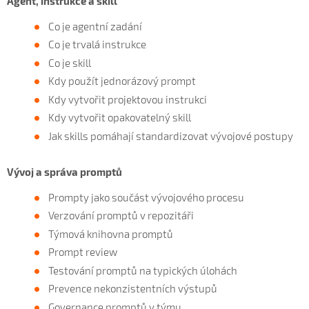
Agent, instrukce a skill
Co je agentní zadání
Co je trvalá instrukce
Co je skill
Kdy použít jednorázový prompt
Kdy vytvořit projektovou instrukci
Kdy vytvořit opakovatelný skill
Jak skills pomáhají standardizovat vývojové postupy
Vývoj a správa promptů
Prompty jako součást vývojového procesu
Verzování promptů v repozitáři
Týmová knihovna promptů
Prompt review
Testování promptů na typických úlohách
Prevence nekonzistentních výstupů
Governance promptů v týmu