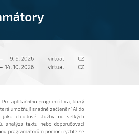
ramátory
–
9. 9. 2026
virtual
CZ
–
14. 10. 2026
virtual
CZ
e. Pro aplikačního programátora, který
 které umožňují snadné začlenění AI do
é jako cloudové služby od velkých
zů, analýza textu nebo doporučovací
mohou programátorům pomoci rychle se