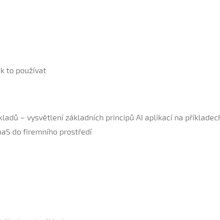
ak to používat
ladů – vysvětlení základních principů AI aplikací na příkladec
aaS do firemního prostředí