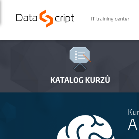
IT training center
KATALOG KURZŮ
Kur
A