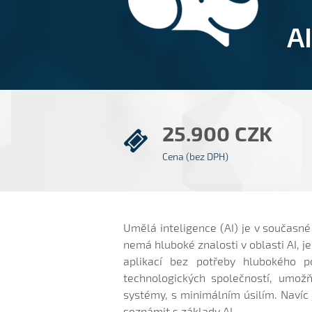
A
25.900 CZK
Cena (bez DPH)
Umělá inteligence (AI) je v současné 
nemá hluboké znalosti v oblasti AI, j
aplikací bez potřeby hlubokého p
technologických společností, umožň
systémy, s minimálním úsilím. Navíc
seznámit s základy AI.