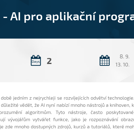
I - AI pro aplikační prog
8. 9.
2
Days
13. 10.
době jedním z nejrychleji se rozvíjejících odvětví technologi
e důležité vědět, že AI nyní nabízí mnoho nástrojů a knihoven,
orozumění algoritmům. Tyto nástroje, často poskytovan
ují vývojářům vytvářet funkce, jako je rozpoznávání obra
 je zde mnoho dostupných zdrojů, kurzů a tutoriálů, které 