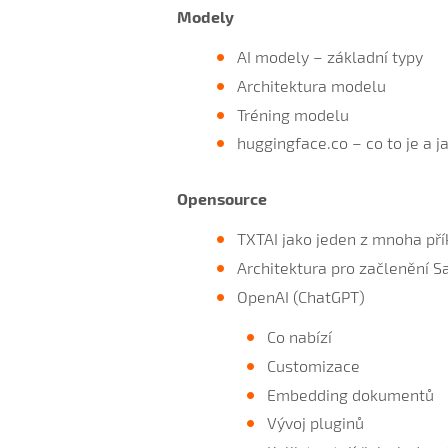
Modely
AI modely – základní typy
Architektura modelu
Tréning modelu
huggingface.co – co to je a j
Opensource
TXTAI jako jeden z mnoha přík
Architektura pro začlenění S
OpenAI (ChatGPT)
Co nabízí
Customizace
Embedding dokumentů
Vývoj pluginů