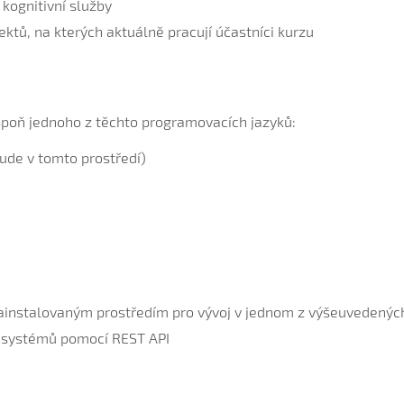
 kognitivní služby
ektů, na kterých aktuálně pracují účastníci kurzu
spoň jednoho z těchto programovacích jazyků:
ude v tomto prostředí)
nainstalovaným prostředím pro vývoj v jednom z výšeuvedený
í systémů pomocí REST API