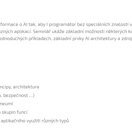
formace o AI tak, aby I programátor bez speciálních znalostí v
ůzných aplikací. Seminář ukáže základní možnosti některých
jednoduchých příkladech, základní prvky AI architektury a zdro
ncipy, architektura
, bezpečnost ...)
) neumí
 skupin funcí
 aplikačního využití různých typů