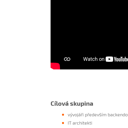
Cílová skupina
vývojáři především backendov
IT architekti