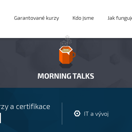
Garantované kurzy
Kdo jsme
Jak fungu
MORNING TALKS
zy a certifikace
I
IT a vývoj