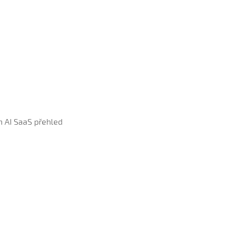
h AI SaaS přehled