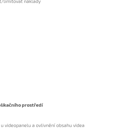
at/limitovat náklady
aplikačního prostředí
a u videopanelu a ovlivnění obsahu videa