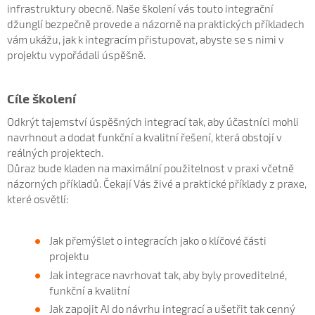
infrastruktury obecně. Naše školení vás touto integrační
džunglí bezpečně provede a názorně na praktických příkladech
vám ukážu, jak k integracím přistupovat, abyste se s nimi v
projektu vypořádali úspěšně.
Cíle školení
Odkrýt tajemství úspěšných integrací tak, aby účastníci mohli
navrhnout a dodat funkční a kvalitní řešení, která obstojí v
reálných projektech.
Důraz bude kladen na maximální použitelnost v praxi včetně
názorných příkladů. Čekají Vás živé a praktické příklady z praxe,
které osvětlí:
Jak přemýšlet o integracích jako o klíčové části
projektu
Jak integrace navrhovat tak, aby byly proveditelné,
funkční a kvalitní
Jak zapojit AI do návrhu integrací a ušetřit tak cenný