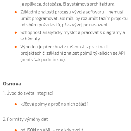
je aplikace, databáze, či systémová architektura.
Základní znalosti procesu vývoje softwaru – nemusí
umět programovat, ale měli by rozumět fázím projektu
od sběru požadavků, přes vývoj po nasazení.
Schopnost analyticky myslet a pracovat s diagramy a
schématy.
Výhodou je předchozí zkušenost s prací na IT
projektech či základní znalost pojmů týkajících se API
(není však podmínkou).
Osnova
1. Úvod do světa integrací
klíčové pojmy a proč na nich záleží
2. Formáty výměny dat
od JSON po XML – co a kdy zvolit