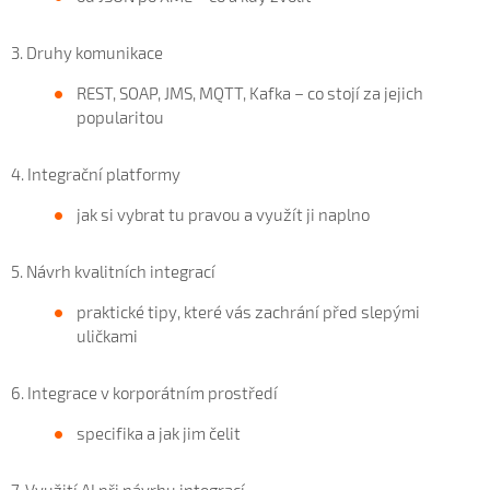
3. Druhy komunikace
REST, SOAP, JMS, MQTT, Kafka – co stojí za jejich
popularitou
4. Integrační platformy
jak si vybrat tu pravou a využít ji naplno
5. Návrh kvalitních integrací
praktické tipy, které vás zachrání před slepými
uličkami
6. Integrace v korporátním prostředí
specifika a jak jim čelit
7. Využití AI při návrhu integrací