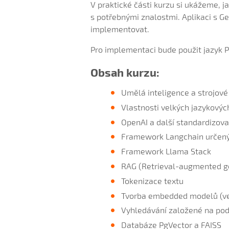
V praktické části kurzu si ukážeme, 
s potřebnými znalostmi. Aplikaci s Ge
implementovat.
Pro implementaci bude použit jazyk 
Obsah kurzu:
Umělá inteligence a strojové
Vlastnosti velkých jazykový
OpenAI a další standardizova
Framework Langchain určený p
Framework Llama Stack
RAG (Retrieval-augmented g
Tokenizace textu
Tvorba embedded modelů (ve
Vyhledávání založené na podo
Databáze PgVector a FAISS