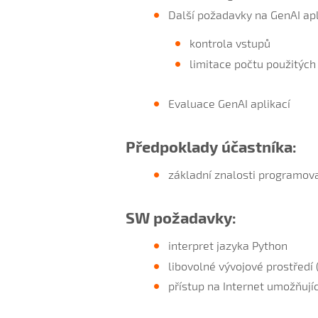
Další požadavky na GenAI apl
kontrola vstupů
limitace počtu použitých
Evaluace GenAI aplikací
Předpoklady účastníka:
základní znalosti programov
SW požadavky:
interpret jazyka Python
libovolné vývojové prostředí 
přístup na Internet umožňují