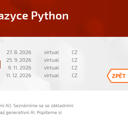
jazyce Python
27. 8. 2026
virtual
CZ
25. 9. 2026
virtual
CZ
9. 11. 2026
virtual
CZ
11. 12. 2026
virtual
CZ
ZPĚT
ivní AI). Seznámíme se se základními
ají generativní AI. Popíšeme si