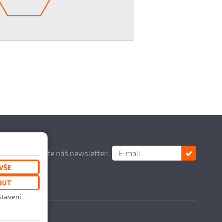
Odebírejte náš newsletter:
VŠE
OUT
astavení…