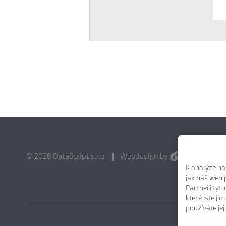
© 2026 DataScript s.r.o.
Webdesign by
K analýze na
jak náš web 
Partneři tyt
které jste ji
používáte jej