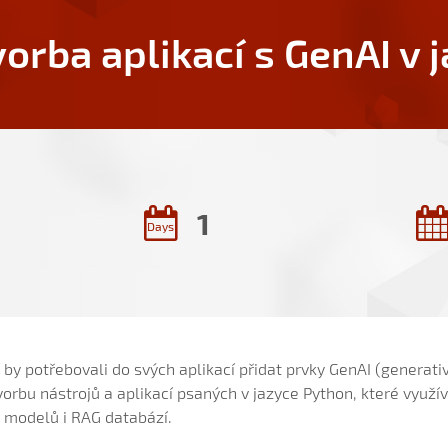
vorba aplikací s GenAI v 
1
Days
ří by potřebovali do svých aplikací přidat prvky GenAI (generat
vorbu nástrojů a aplikací psaných v jazyce Python, které využív
 modelů i RAG databází.