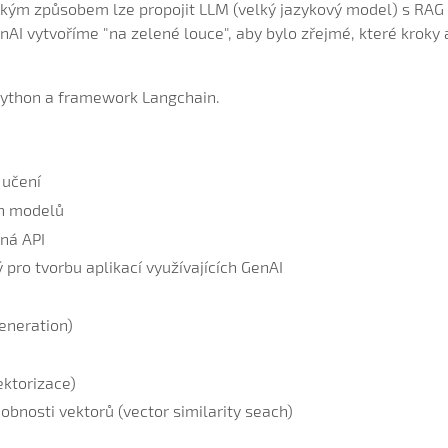
jakým způsobem lze propojit LLM (velký jazykový model) s RAG 
nAI vytvoříme "na zelené louce", aby bylo zřejmé, které kroky 
Python a framework Langchain.
 učení
ch modelů
ná API
ro tvorbu aplikací využívajících GenAI
eneration)
ktorizace)
bnosti vektorů (vector similarity seach)