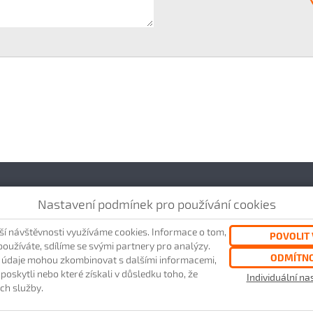
Nastavení podmínek pro používání cookies
ší návštěvnosti využíváme cookies. Informace o tom,
POVOLIT 
používáte, sdílíme se svými partnery pro analýzy.
ODMÍTN
o údaje mohou zkombinovat s dalšími informacemi,
m poskytli nebo které získali v důsledku toho, že
Individuální n
ČLEN SKUPINY:
ich služby.