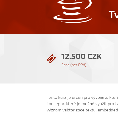
T
12.500 CZK
Cena (bez DPH)
Tento kurz je určen pro vývojáře, kte
koncepty, které je možné využít pro t
význam vektorizace textu, embedded