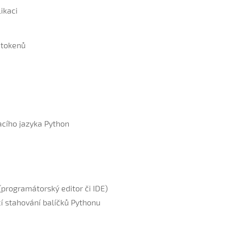
ikaci
 tokenů
acího jazyka Python
(programátorský editor či IDE)
cí stahování balíčků Pythonu