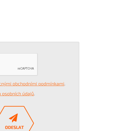
cnými obchodními podmínkami
.
 osobních údajů
.