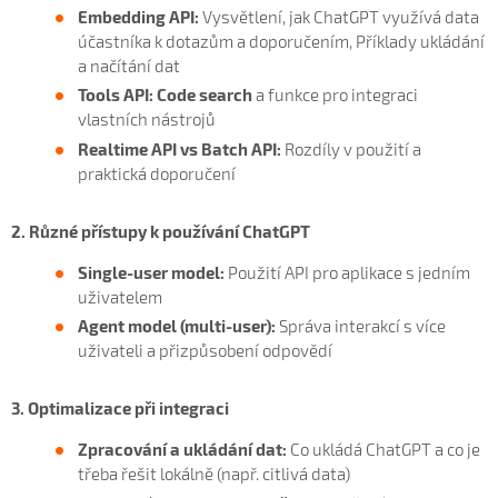
Embedding API:
Vysvětlení, jak ChatGPT využívá data
účastníka k dotazům a doporučením, Příklady ukládání
a načítání dat
Tools API:
Code search
a funkce pro integraci
vlastních nástrojů
Realtime API vs Batch API:
Rozdíly v použití a
praktická doporučení
2. Různé přístupy k používání ChatGPT
Single-user model:
Použití API pro aplikace s jedním
uživatelem
Agent model (multi-user):
Správa interakcí s více
uživateli a přizpůsobení odpovědí
3. Optimalizace při integraci
Zpracování a ukládání dat:
Co ukládá ChatGPT a co je
třeba řešit lokálně (např. citlivá data)