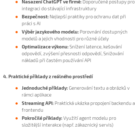
Nasazení ChatGPT ve firmě:
Doporučené postupy pro
integraci do stávající infrastruktury
Bezpečnost:
Nejlepší praktiky pro ochranu dat při
práci s AI
Výběr jazykového modelu:
Porovnání dostupných
modelů a jejich vhodnosti pro různé účely
Optimalizace výkonu:
Snížení latence, kešování
odpovědí, zvýšení přesnosti odpovědí, Snižování
nákladů při častém používání API
4. Praktické příklady z reálného prostředí
Jednoduché příklady:
Generování textu a obrázků v
rámci aplikace
Streaming API:
Praktická ukázka propojení backendu a
frontendu
Pokročilé příklady:
Využití agent modelu pro
složitější interakce (např. zákaznický servis)