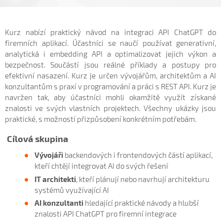
Kurz nabízí praktický návod na integraci API ChatGPT do
firemních aplikací. Účastníci se naučí používat generativní,
analytická i embedding API a optimalizovat jejich výkon a
bezpečnost. Součástí jsou reálné příklady a postupy pro
efektivní nasazení. Kurz je určen vývojářům, architektům a AI
konzultantům s praxí v programování a práci s REST API. Kurz je
navržen tak, aby účastníci mohli okamžitě využít získané
znalosti ve svých vlastních projektech. Všechny ukázky jsou
praktické, s možností přizpůsobení konkrétním potřebám.
Cílová skupina
Vývojáři
backendových i frontendových částí aplikací,
kteří chtějí integrovat AI do svých řešení
IT architekti
, kteří plánují nebo navrhují architekturu
systémů využívající AI
AI konzultanti
hledající praktické návody a hlubší
znalosti API ChatGPT pro firemní integrace